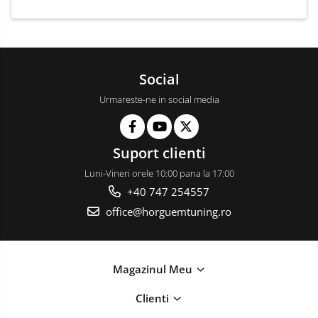
Social
Urmareste-ne in social media
Suport clienti
Luni-Vineri orele 10:00 pana la 17:00
+40 747 254557
office@horguemtuning.ro
Magazinul Meu
Clienti