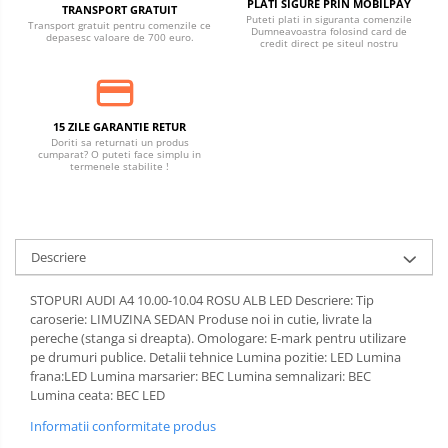
PLATI SIGURE PRIN MOBILPAY
TRANSPORT GRATUIT
Puteti plati in siguranta comenzile
Transport gratuit pentru comenzile ce
Dumneavoastra folosind card de
depasesc valoare de 700 euro.
credit direct pe siteul nostru
15 ZILE GARANTIE RETUR
Doriti sa returnati un produs
cumparat? O puteti face simplu in
termenele stabilite !
Descriere
STOPURI AUDI A4 10.00-10.04 ROSU ALB LED Descriere: Tip
caroserie: LIMUZINA SEDAN Produse noi in cutie, livrate la
pereche (stanga si dreapta). Omologare: E-mark pentru utilizare
pe drumuri publice. Detalii tehnice Lumina pozitie: LED Lumina
frana:LED Lumina marsarier: BEC Lumina semnalizari: BEC
Lumina ceata: BEC LED
Informatii conformitate produs