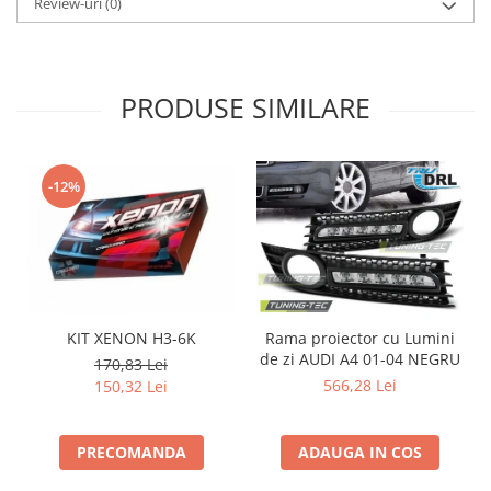
Review-uri
(0)
Intercooler
PRODUSE SIMILARE
-12%
KIT XENON H3-6K
Rama proiector cu Lumini
de zi AUDI A4 01-04 NEGRU
d
170,83 Lei
566,28 Lei
150,32 Lei
PRECOMANDA
ADAUGA IN COS