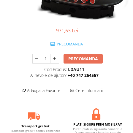
Statii radio CB
Suspensii auto
Bucsi poliuretan
Tuning aerodinamic
971,63 Lei
Accesorii bari auto
PRECOMANDA
Adaos bara fata
Adaos bara spate
PRECOMANDA
Aripi auto
Cod Produs:
LDAU11
Bara fata
Ai nevoie de ajutor?
+40 747 254557
Bara spate
Adauga la Favorite
Cere informatii
Body kituri
Eleroane auto
Praguri tuning
Tuning evacuare
PLATI SIGURE PRIN MOBILPAY
Accesorii tobe
Transport gratuit
Puteti plati in siguranta comenzile
Transport gratuit pentru comenzile
Dumneavoastra folosind card de