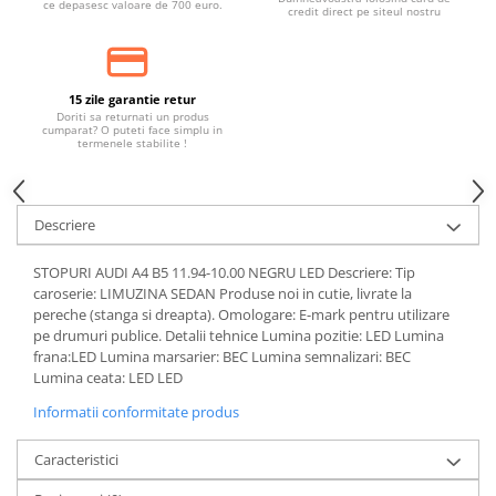
ce depasesc valoare de 700 euro.
Banda termoizolata
credit direct pe siteul nostru
Capete toba
Tobe sport
15 zile garantie retur
Tuning iluminari
Doriti sa returnati un produs
cumparat? O puteti face simplu in
Becuri LED
termenele stabilite !
Faruri
Iluminari autoutilitare
Descriere
Kituri xenon
STOPURI AUDI A4 B5 11.94-10.00 NEGRU LED Descriere: Tip
Lumini la numar
caroserie: LIMUZINA SEDAN Produse noi in cutie, livrate la
Proiectoare ceata
pereche (stanga si dreapta). Omologare: E-mark pentru utilizare
pe drumuri publice. Detalii tehnice Lumina pozitie: LED Lumina
Semnalizari aripa
frana:LED Lumina marsarier: BEC Lumina semnalizari: BEC
Lumina ceata: LED LED
Semnalizari fata
Informatii conformitate produs
Stopuri
Tuning motor
Caracteristici
Furtun intercooler turbo