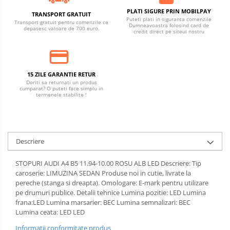
PLATI SIGURE PRIN MOBILPAY
TRANSPORT GRATUIT
Puteti plati in siguranta comenzile
Transport gratuit pentru comenzile ce
Dumneavoastra folosind card de
depasesc valoare de 700 euro.
credit direct pe siteul nostru
15 ZILE GARANTIE RETUR
Doriti sa returnati un produs
cumparat? O puteti face simplu in
termenele stabilite !
Descriere
STOPURI AUDI A4 B5 11.94-10.00 ROSU ALB LED Descriere: Tip
caroserie: LIMUZINA SEDAN Produse noi in cutie, livrate la
pereche (stanga si dreapta). Omologare: E-mark pentru utilizare
pe drumuri publice. Detalii tehnice Lumina pozitie: LED Lumina
frana:LED Lumina marsarier: BEC Lumina semnalizari: BEC
Lumina ceata: LED LED
Informatii conformitate produs