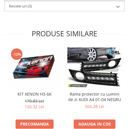
Review-uri
(0)
PRODUSE SIMILARE
-12%
KIT XENON H3-6K
Rama proiector cu Lumini
de zi AUDI A4 01-04 NEGRU
d
170,83 Lei
566,28 Lei
150,32 Lei
PRECOMANDA
ADAUGA IN COS