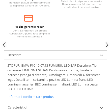
Puteti plati in siguranta comenzile
Transport gratuit pentru comenzile
Dumneavoastra folosind card de
ce depasesc valoare de 700 euro.
credit direct pe siteul nostru
15 zile garantie retur
Doriti sa returnati un produs
cumparat? O puteti face simplu in
termenele stabilite !
Descriere
STOPURI BMW F10 10-07.13 FUMURIU LED BAR Descriere: Tip
caroserie: LIMUZINA SEDAN Produse noi in cutie, livrate la
pereche (stanga si dreapta). Omologare: E-markedE4- for street
legal. Detalii tehnice Lumina pozitie: LED Lumina frana:LED
Lumina marsarier: BEC Lumina semnalizari: LED Lumina ceata:
BEC LED LED BAR
Informatii conformitate produs
Caracteristici