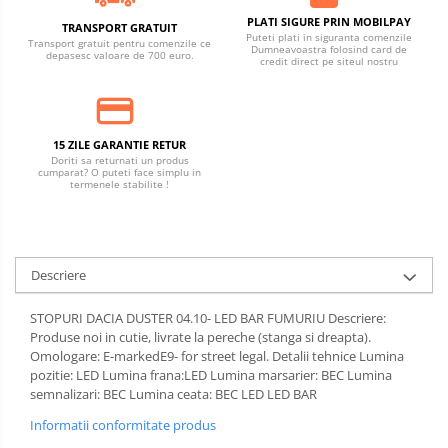
PLATI SIGURE PRIN MOBILPAY
TRANSPORT GRATUIT
Puteti plati in siguranta comenzile
Transport gratuit pentru comenzile ce
Dumneavoastra folosind card de
depasesc valoare de 700 euro.
credit direct pe siteul nostru
15 ZILE GARANTIE RETUR
Doriti sa returnati un produs
cumparat? O puteti face simplu in
termenele stabilite !
Descriere
STOPURI DACIA DUSTER 04.10- LED BAR FUMURIU Descriere:
Produse noi in cutie, livrate la pereche (stanga si dreapta).
Omologare: E-markedE9- for street legal. Detalii tehnice Lumina
pozitie: LED Lumina frana:LED Lumina marsarier: BEC Lumina
semnalizari: BEC Lumina ceata: BEC LED LED BAR
Informatii conformitate produs