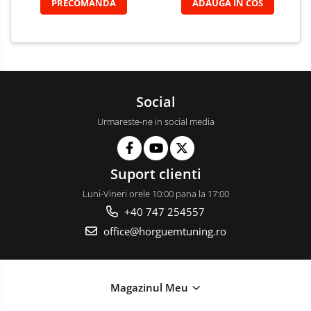
PRECOMANDA
ADAUGA IN COS
Social
Urmareste-ne in social media
Suport clienti
Luni-Vineri orele 10:00 pana la 17:00
+40 747 254557
office@horguemtuning.ro
Magazinul Meu