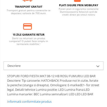
PLATI SIGURE PRIN MOBILPAY
TRANSPORT GRATUIT
Puteti plati in siguranta comenzile
Transport gratuit pentru comenzile ce
Dumneavoastra folosind card de
depasesc valoare de 700 euro.
credit direct pe siteul nostru
15 ZILE GARANTIE RETUR
Doriti sa returnati un produs
cumparat? O puteti face simplu in
termenele stabilite !
Descriere
STOPURI FORD FIESTA MK7 08-12 HB ROSU FUMURIU LED BAR
Descriere: Tip caroserie: HATCHBACK Produse noi in cutie, livrate
la pereche (stanga si dreapta). Omologare: E-markedE1- for street
legal. Detalii tehnice Lumina pozitie: LED Lumina frana:LED
Lumina marsarier: BEC Lumina semnalizari: LED LED LED BAR
Informatii conformitate produs