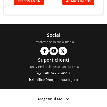
PRECOMANDA
ADAUGA IN COS
Social
Urmareste-ne in social media
Suport clienti
Luni-Vineri orele 10:00 pana la 17:00
+40 747 254557
office@horguemtuning.ro
Magazinul Meu