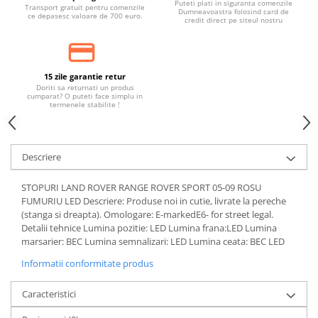
Puteti plati in siguranta comenzile
Transport gratuit pentru comenzile
Dumneavoastra folosind card de
ce depasesc valoare de 700 euro.
credit direct pe siteul nostru
15 zile garantie retur
Doriti sa returnati un produs
cumparat? O puteti face simplu in
termenele stabilite !
Descriere
STOPURI LAND ROVER RANGE ROVER SPORT 05-09 ROSU
FUMURIU LED Descriere: Produse noi in cutie, livrate la pereche
(stanga si dreapta). Omologare: E-markedE6- for street legal.
Detalii tehnice Lumina pozitie: LED Lumina frana:LED Lumina
marsarier: BEC Lumina semnalizari: LED Lumina ceata: BEC LED
Informatii conformitate produs
Caracteristici