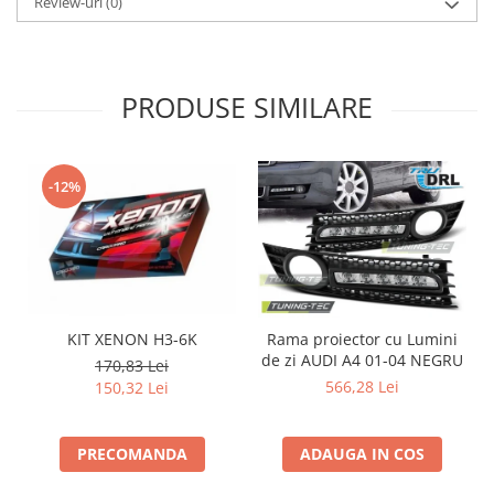
Review-uri
(0)
PRODUSE SIMILARE
-12%
KIT XENON H3-6K
Rama proiector cu Lumini
de zi AUDI A4 01-04 NEGRU
d
170,83 Lei
566,28 Lei
150,32 Lei
PRECOMANDA
ADAUGA IN COS