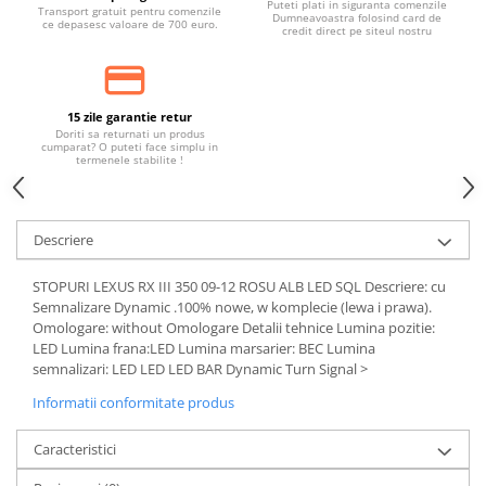
Puteti plati in siguranta comenzile
Transport gratuit pentru comenzile
Dumneavoastra folosind card de
ce depasesc valoare de 700 euro.
credit direct pe siteul nostru
15 zile garantie retur
Doriti sa returnati un produs
cumparat? O puteti face simplu in
termenele stabilite !
Descriere
STOPURI LEXUS RX III 350 09-12 ROSU ALB LED SQL Descriere: cu
Semnalizare Dynamic .100% nowe, w komplecie (lewa i prawa).
Omologare: without Omologare Detalii tehnice Lumina pozitie:
LED Lumina frana:LED Lumina marsarier: BEC Lumina
semnalizari: LED LED LED BAR Dynamic Turn Signal >
Informatii conformitate produs
Caracteristici