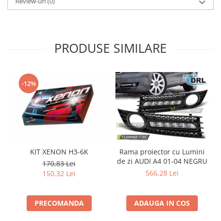
Review-uri
(0)
PRODUSE SIMILARE
-12%
KIT XENON H3-6K
Rama proiector cu Lumini
de zi AUDI A4 01-04 NEGRU
d
170,83 Lei
566,28 Lei
150,32 Lei
PRECOMANDA
ADAUGA IN COS