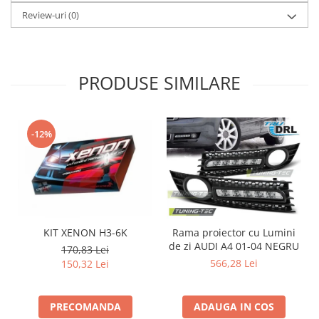
Review-uri
(0)
PRODUSE SIMILARE
-12%
KIT XENON H3-6K
Rama proiector cu Lumini
de zi AUDI A4 01-04 NEGRU
d
170,83 Lei
566,28 Lei
150,32 Lei
PRECOMANDA
ADAUGA IN COS