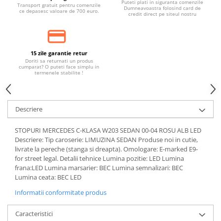
Puteti plati in siguranta comenzile
Transport gratuit pentru comenzile
Dumneavoastra folosind card de
ce depasesc valoare de 700 euro.
credit direct pe siteul nostru
15 zile garantie retur
Doriti sa returnati un produs
cumparat? O puteti face simplu in
termenele stabilite !
Descriere
STOPURI MERCEDES C-KLASA W203 SEDAN 00-04 ROSU ALB LED
Descriere: Tip caroserie: LIMUZINA SEDAN Produse noi in cutie,
livrate la pereche (stanga si dreapta). Omologare: E-marked E9-
for street legal. Detalii tehnice Lumina pozitie: LED Lumina
frana:LED Lumina marsarier: BEC Lumina semnalizari: BEC
Lumina ceata: BEC LED
Informatii conformitate produs
Caracteristici