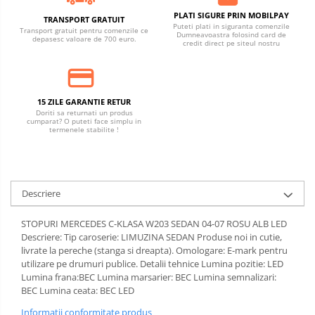
PLATI SIGURE PRIN MOBILPAY
TRANSPORT GRATUIT
Puteti plati in siguranta comenzile
Transport gratuit pentru comenzile ce
Dumneavoastra folosind card de
depasesc valoare de 700 euro.
credit direct pe siteul nostru
15 ZILE GARANTIE RETUR
Doriti sa returnati un produs
cumparat? O puteti face simplu in
termenele stabilite !
Descriere
STOPURI MERCEDES C-KLASA W203 SEDAN 04-07 ROSU ALB LED
Descriere: Tip caroserie: LIMUZINA SEDAN Produse noi in cutie,
livrate la pereche (stanga si dreapta). Omologare: E-mark pentru
utilizare pe drumuri publice. Detalii tehnice Lumina pozitie: LED
Lumina frana:BEC Lumina marsarier: BEC Lumina semnalizari:
BEC Lumina ceata: BEC LED
Informatii conformitate produs