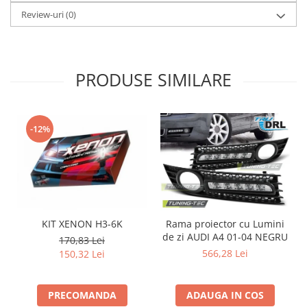
Review-uri
(0)
PRODUSE SIMILARE
-12%
KIT XENON H3-6K
Rama proiector cu Lumini
de zi AUDI A4 01-04 NEGRU
d
170,83 Lei
566,28 Lei
150,32 Lei
PRECOMANDA
ADAUGA IN COS