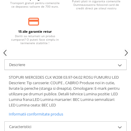
Puteti plati in siguranta comenzile
Transport gratuit pentru comenzile
Dumneavoastra folosind card de
ce depasesc valoare de 700 euro.
credit direct pe siteul nostru
15 zile garantie retur
Doriti sa returnati un produs
cumparat? O puteti face simplu in
termenele stabilite !
Descriere
STOPURI MERCEDES CLK W208 03.97-04.02 ROSU FUMURIU LED
Descriere: Tip caroserie: COUPE , CABRIO Produse noi in cutie,
livrate la pereche (stanga si dreapta). Omologare: E-mark pentru
utilizare pe drumuri publice. Detalii tehnice Lumina pozitie: LED
Lumina frana:LED Lumina marsarier: BEC Lumina semnalizari:
LED Lumina ceata: BEC LED
Informatii conformitate produs
Caracteristici