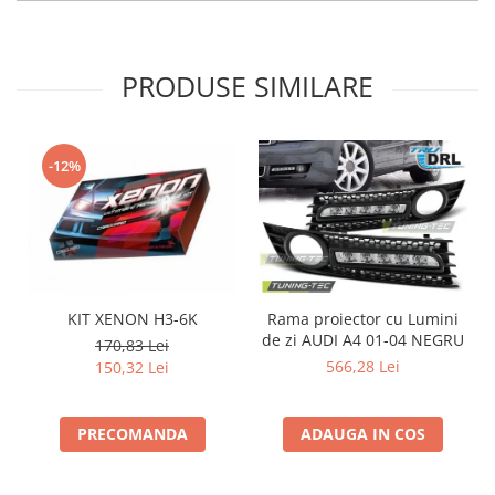
Intercooler
PRODUSE SIMILARE
-12%
KIT XENON H3-6K
Rama proiector cu Lumini
de zi AUDI A4 01-04 NEGRU
d
170,83 Lei
566,28 Lei
150,32 Lei
PRECOMANDA
ADAUGA IN COS