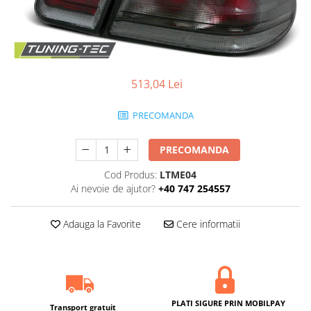
Statii radio CB
Suspensii auto
Bucsi poliuretan
Tuning aerodinamic
513,04 Lei
Accesorii bari auto
Adaos bara fata
PRECOMANDA
Adaos bara spate
Aripi auto
PRECOMANDA
Bara fata
Cod Produs:
LTME04
Ai nevoie de ajutor?
+40 747 254557
Bara spate
Body kituri
Adauga la Favorite
Cere informatii
Eleroane auto
Praguri tuning
Tuning evacuare
Accesorii tobe
PLATI SIGURE PRIN MOBILPAY
Transport gratuit