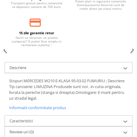
Puteti plati in siguranta comenzile
Banda termoizolata
Transport gratuit pentru comenzile
Dumneavoastra folosind card de
ce depasesc valoare de 700 euro.
credit direct pe siteul nostru
Capete toba
Tobe sport
Tuning iluminari
15 zile garantie retur
Doriti sa returnati un produs
Becuri LED
cumparat? O puteti face simplu in
termenele stabilite !
Faruri
Iluminari autoutilitare
Kituri xenon
Descriere
Lumini la numar
Stopuri MERCEDES W210 E-KLASA 95-03.02 FUMURIU ; Descriere
Proiectoare ceata
Tip caroserie: LIMUZINA Produsele sunt noi , in cutia originala,
livrata la pereche (stanga si dreapta).Omologare: E-mark pentru
Semnalizari aripa
uz stradal legal.
Semnalizari fata
Informatii conformitate produs
Stopuri
Caracteristici
Tuning motor
Review-uri
(0)
Furtun intercooler turbo