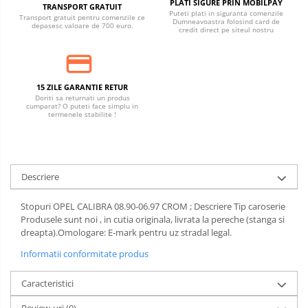
PLATI SIGURE PRIN MOBILPAY
TRANSPORT GRATUIT
Puteti plati in siguranta comenzile
Transport gratuit pentru comenzile ce
Dumneavoastra folosind card de
depasesc valoare de 700 euro.
credit direct pe siteul nostru
15 ZILE GARANTIE RETUR
Doriti sa returnati un produs
cumparat? O puteti face simplu in
termenele stabilite !
Descriere
Stopuri OPEL CALIBRA 08.90-06.97 CROM ; Descriere Tip caroserie
Produsele sunt noi , in cutia originala, livrata la pereche (stanga si
dreapta).Omologare: E-mark pentru uz stradal legal.
Informatii conformitate produs
Caracteristici