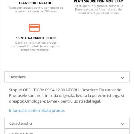
PLATI SIGURE PRIN MOBILPAY
TRANSPORT GRATUIT
Puteti plati in siguranta comenzile
Transport gratuit pentru comenzile ce
Dumneavoastra folosind card de
depasesc valoare de 700 euro.
credit direct pe siteul nostru
15 ZILE GARANTIE RETUR
Doriti sa returnati un produs
cumparat? O puteti face simplu in
termenele stabilite !
Descriere
Stopuri OPEL TIGRA 09.94-12.00 NEGRU ; Descriere Tip caroserie
Produsele sunt noi , in cutia originala, livrata la pereche (stanga si
dreapta).Omologare: E-mark pentru uz stradal legal.
Informatii conformitate produs
Caracteristici