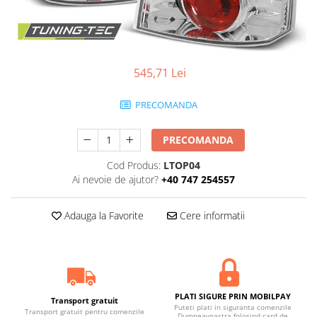
Statii radio CB
Suspensii auto
Bucsi poliuretan
Tuning aerodinamic
545,71 Lei
Accesorii bari auto
PRECOMANDA
Adaos bara fata
Adaos bara spate
PRECOMANDA
Aripi auto
Cod Produs:
LTOP04
Bara fata
Ai nevoie de ajutor?
+40 747 254557
Bara spate
Adauga la Favorite
Cere informatii
Body kituri
Eleroane auto
Praguri tuning
Tuning evacuare
PLATI SIGURE PRIN MOBILPAY
Accesorii tobe
Transport gratuit
Puteti plati in siguranta comenzile
Transport gratuit pentru comenzile
Dumneavoastra folosind card de