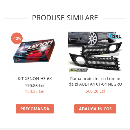
Intercooler
PRODUSE SIMILARE
-12%
KIT XENON H3-6K
Rama proiector cu Lumini
de zi AUDI A4 01-04 NEGRU
d
170,83 Lei
566,28 Lei
150,32 Lei
PRECOMANDA
ADAUGA IN COS