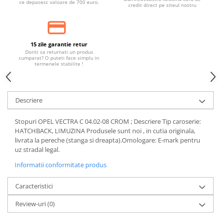
ce depasesc valoare de 700 euro.
Banda termoizolata
credit direct pe siteul nostru
Capete toba
Tobe sport
15 zile garantie retur
Tuning iluminari
Doriti sa returnati un produs
cumparat? O puteti face simplu in
Becuri LED
termenele stabilite !
Faruri
Iluminari autoutilitare
Descriere
Kituri xenon
Stopuri OPEL VECTRA C 04.02-08 CROM ; Descriere Tip caroserie:
Lumini la numar
HATCHBACK, LIMUZINA Produsele sunt noi , in cutia originala,
Proiectoare ceata
livrata la pereche (stanga si dreapta).Omologare: E-mark pentru
uz stradal legal.
Semnalizari aripa
Informatii conformitate produs
Semnalizari fata
Stopuri
Caracteristici
Tuning motor
Review-uri
(0)
Furtun intercooler turbo