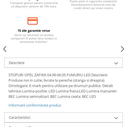
Puteti plati in siguranta comenzile
Transport gratuit pentru comenzile
Dumneavoastra folosind card de
ce depasesc valoare de 700 euro.
credit direct pe siteul nostru
15 zile garantie retur
Doriti sa returnati un produs
cumparat? O puteti face simplu in
termenele stabilite !
Descriere
STOPURI OPEL ZAFIRA 04.99-06.05 FUMURIU LED Descriere:
Produse noi in cutie, livrate la pereche (stanga si dreapta).
Omologare: E-mark pentru utilizare pe drumuri publice. Detalii
tehnice Lumina pozitie: LED Lumina frana:LED Lumina marsarier:
BEC Lumina semnalizari: BEC Lumina ceata: BEC LED
Informatii conformitate produs
Caracteristici