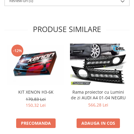
Review-uri
(0)
PRODUSE SIMILARE
-12%
KIT XENON H3-6K
Rama proiector cu Lumini
de zi AUDI A4 01-04 NEGRU
d
170,83 Lei
566,28 Lei
150,32 Lei
PRECOMANDA
ADAUGA IN COS