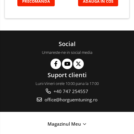
PRECOMANDA
ADAUGA IN COS
Social
Urmareste-ne in social media
Suport clienti
Luni-Vineri orele 10:00 pana la 17:00
+40 747 254557
office@horguemtuning.ro
Magazinul Meu