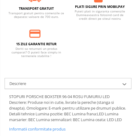
PLATI SIGURE PRIN MOBILPAY
TRANSPORT GRATUIT
Puteti plati in siguranta comenzile
Transport gratuit pentru comenzile ce
Dumneavoastra folosind card de
depasesc valoare de 700 euro.
credit direct pe siteul nostru
15 ZILE GARANTIE RETUR
Doriti sa returnati un produs
cumparat? O puteti face simplu in
termenele stabilite !
Descriere
STOPURI PORSCHE BOXSTER 96-04 ROSU FUMURIU LED
Descriere: Produse noi in cutie, livrate la pereche (stanga si
dreapta). Omologare: E-mark pentru utilizare pe drumuri publice.
Detalii tehnice Lumina pozitie: BEC Lumina frana:LED Lumina
marsarier: BEC Lumina semnalizari: BEC Lumina ceata: LED LED
Informatii conformitate produs