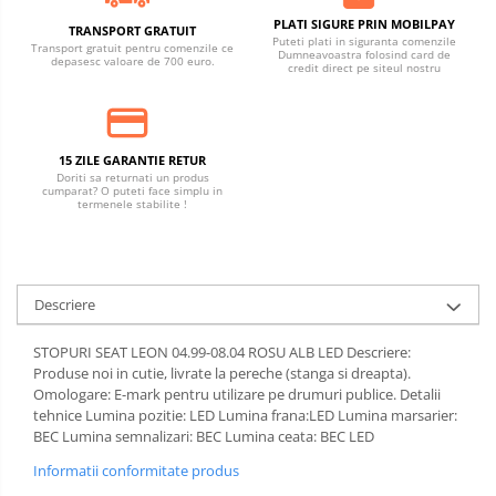
PLATI SIGURE PRIN MOBILPAY
TRANSPORT GRATUIT
Puteti plati in siguranta comenzile
Transport gratuit pentru comenzile ce
Dumneavoastra folosind card de
depasesc valoare de 700 euro.
credit direct pe siteul nostru
15 ZILE GARANTIE RETUR
Doriti sa returnati un produs
cumparat? O puteti face simplu in
termenele stabilite !
Descriere
STOPURI SEAT LEON 04.99-08.04 ROSU ALB LED Descriere:
Produse noi in cutie, livrate la pereche (stanga si dreapta).
Omologare: E-mark pentru utilizare pe drumuri publice. Detalii
tehnice Lumina pozitie: LED Lumina frana:LED Lumina marsarier:
BEC Lumina semnalizari: BEC Lumina ceata: BEC LED
Informatii conformitate produs