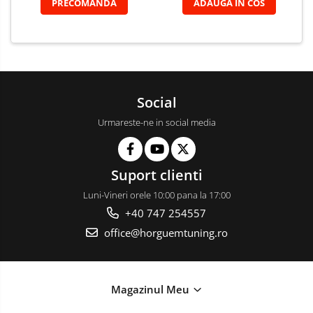
PRECOMANDA
ADAUGA IN COS
Social
Urmareste-ne in social media
Suport clienti
Luni-Vineri orele 10:00 pana la 17:00
+40 747 254557
office@horguemtuning.ro
Magazinul Meu