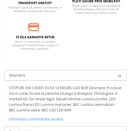
PLATI SIGURE PRIN MOBILPAY
TRANSPORT GRATUIT
Puteti plati in siguranta comenzile
Transport gratuit pentru comenzile ce
Dumneavoastra folosind card de
depasesc valoare de 700 euro.
credit direct pe siteul nostru
15 ZILE GARANTIE RETUR
Doriti sa returnati un produs
cumparat? O puteti face simplu in
termenele stabilite !
Descriere
STOPURI VW CADDY 03-03.14 NEGRU LED BAR Descriere: Produse
noi in cutie, livrate la pereche (stanga si dreapta). Omologare: E-
marked E6- for street legal. Detalii tehnice Lumina pozitie: LED
Lumina frana:LED Lumina marsarier: BEC Lumina semnalizari:
BEC Lumina ceata: BEC LED LED BAR
Informatii conformitate produs