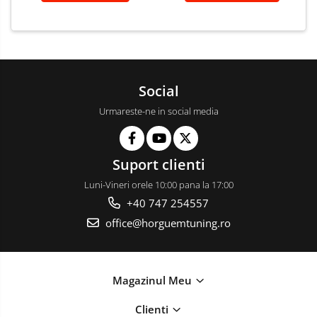
Social
Urmareste-ne in social media
Suport clienti
Luni-Vineri orele 10:00 pana la 17:00
+40 747 254557
office@horguemtuning.ro
Magazinul Meu
Clienti