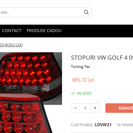
CONTACT
PRODUSE CADOU
.03 ROSU LED
STOPURI VW GOLF 4 0
Tuning-Tec
885,72 Lei
IN STOC
ADAUG
Cod Produs:
LDVW21
Ai nevoi