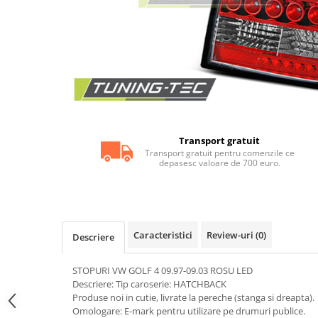
Statii radio CB
Suspensii auto
Bucsi poliuretan
Tuning aerodinamic
Accesorii bari auto
Adaos bara fata
Adaos bara spate
Transport gratuit
Aripi auto
Transport gratuit pentru comenzile ce
depasesc valoare de 700 euro.
Bara fata
Bara spate
Body kituri
Caracteristici
Review-uri
(0)
Descriere
Eleroane auto
Praguri tuning
STOPURI VW GOLF 4 09.97-09.03 ROSU LED
Tuning evacuare
Descriere: Tip caroserie: HATCHBACK
Produse noi in cutie, livrate la pereche (stanga si dreapta).
Accesorii tobe
Omologare: E-mark pentru utilizare pe drumuri publice.