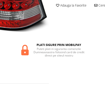
Adauga la Favorite
Cere 
PLATI SIGURE PRIN MOBILPAY
Puteti plati in siguranta comenzile
Dumneavoastra folosind card de credit
direct pe siteul nostru