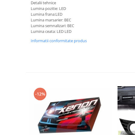
Banda termoizolata
Detalii tehnice
Lumina pozitie: LED
Capete toba
Lumina frana:LED
Lumina marsarier: BEC
Tobe sport
Lumina semnalizari: BEC
Tuning iluminari
Lumina ceata: LED LED
Becuri LED
Informatii conformitate produs
Faruri
Iluminari autoutilitare
Kituri xenon
Lumini la numar
Proiectoare ceata
-12%
Semnalizari aripa
Semnalizari fata
Stopuri
Tuning motor
Furtun intercooler turbo