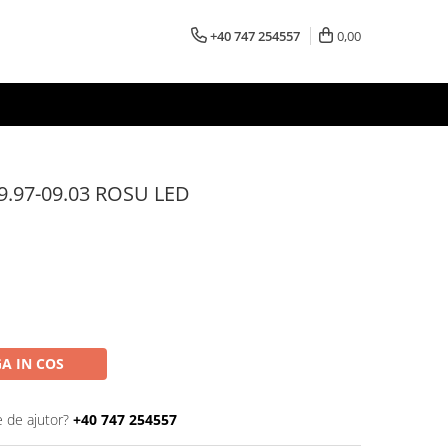
+40 747 254557
0,00
9.97-09.03 ROSU LED
A IN COS
e de ajutor?
+40 747 254557