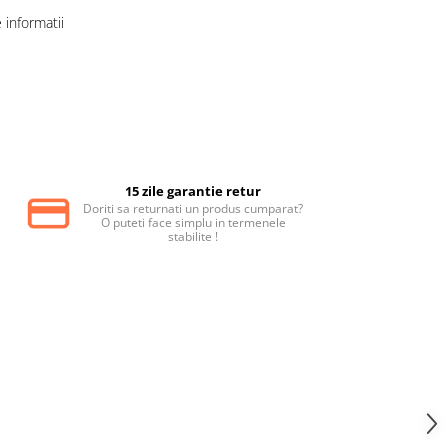
informatii
15 zile garantie retur
Doriti sa returnati un produs cumparat?
O puteti face simplu in termenele
stabilite !