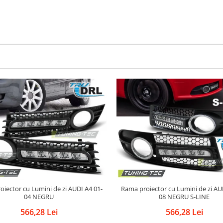
tor cu Lumini de zi AUDI A4 01-
Rama proiector cu Lumini de zi AUDI A4 04-
04 NEGRU
08 NEGRU S-LINE
566,28 Lei
566,28 Lei