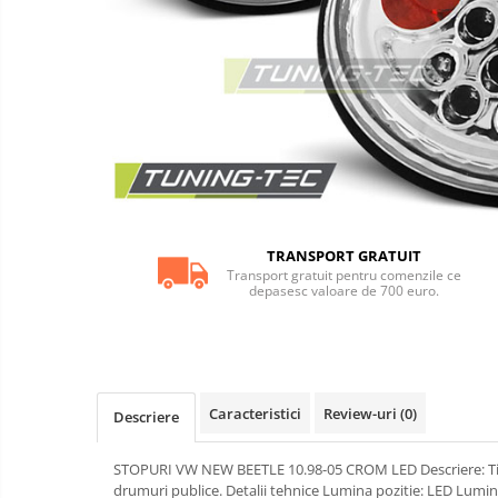
iluminari
Adaos bara spate
Tuning
motor
Aripi auto
Bara fata
Bara spate
Body kituri
Eleroane auto
Praguri tuning
TRANSPORT GRATUIT
Accesorii tobe
Transport gratuit pentru comenzile ce
depasesc valoare de 700 euro.
Banda termoizolata
Capete toba
Tobe sport
Becuri LED
Caracteristici
Review-uri
(0)
Descriere
Faruri
STOPURI VW NEW BEETLE 10.98-05 CROM LED Descriere: Tip c
Iluminari autoutilitare
drumuri publice. Detalii tehnice Lumina pozitie: LED Lumi