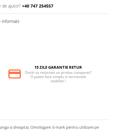
e de ajutor?
+40 747 254557
informatii
15 ZILE GARANTIE RETUR
Doriti sa returnati un produs cumparat?
O puteti face simplu in termenele
stabilite !
nga si dreapta). Omologare: E-mark pentru utilizare pe