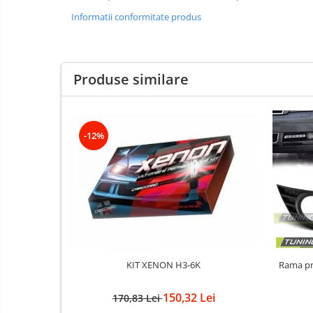
Kituri xenon
Informatii conformitate produs
Lumini la numar
Proiectoare ceata
Semnalizari aripa
Produse similare
Semnalizari fata
Stopuri
-12%
Furtun intercooler turbo
Intercooler
KIT XENON H3-6K
Rama proiec
150,32 Lei
170,83 Lei