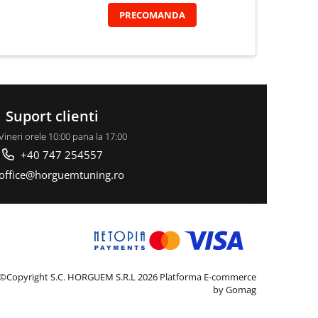
PRECOMANDA
Suport clienti
Vineri orele 10:00 pana la 17:00
+40 747 254557
office@horguemtuning.ro
©Copyright S.C. HORGUEM S.R.L 2026
Platforma E-commerce
by Gomag