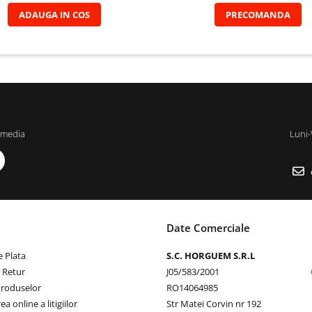
ADAUGA IN COS
PRECOMANDA
 media
Luni-
Date Comerciale
 Plata
S.C. HORGUEM S.R.L
e Retur
J05/583/2001
Produselor
RO14064985
a online a litigiilor
Str Matei Corvin nr 192