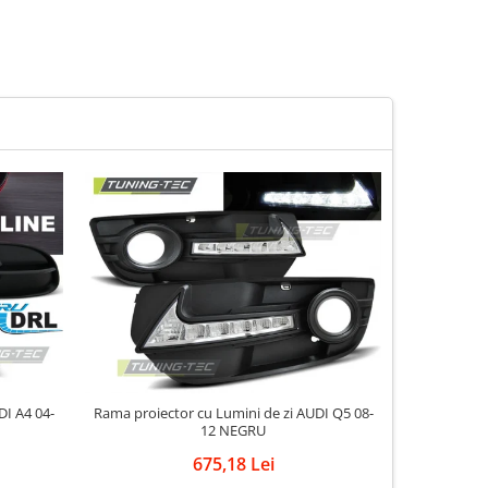
Rama proiector cu Lumini de zi AUDI Q5 08-
Proiec
12 NEGRU
675,18 Lei