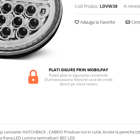
Cod Produs:
LDVW38
Ai nevoi
Adauga la Favorite
Cere 
PLATI SIGURE PRIN MOBILPAY
Puteti plati in siguranta comenzile
Dumneavoastra folosind card de credit
direct pe siteul nostru
aroserie: HATCHBACK , CABRIO Produse noi in cutie, livrate la pereche (sta
na frana:LED Lumina semnalizari: BEC LED