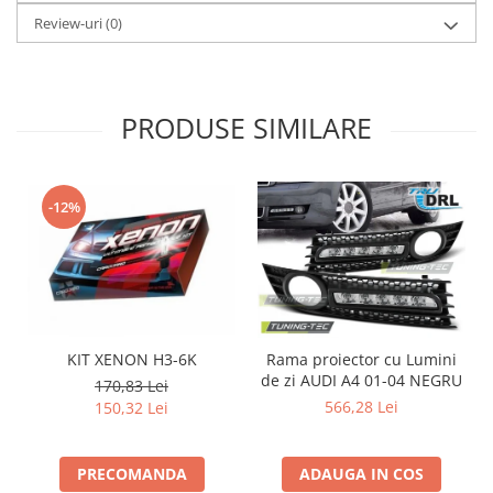
Review-uri
(0)
PRODUSE SIMILARE
-12%
KIT XENON H3-6K
Rama proiector cu Lumini
de zi AUDI A4 01-04 NEGRU
d
170,83 Lei
566,28 Lei
150,32 Lei
PRECOMANDA
ADAUGA IN COS