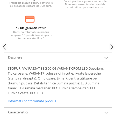
Puteti plati in siguranta comenzile
Transport gratuit pentru comenzile
Dumneavoastra folosind card de
ce depasesc valoare de 700 euro.
credit direct pe siteul nostru
15 zile garantie retur
Doriti sa returnati un produs
cumparat? O puteti face simplu in
termenele stabilite !
Descriere
STOPURI VW PASSAT 3BG 00-04 VARIANT CROM LED Descriere:
Tip caroserie: VARIANTProduse noi in cutie, livrate la pereche
(stanga si dreapta). Omologare: E-mark pentru utilizare pe
drumuri publice. Detalii tehnice Lumina pozitie: LED Lumina
frana:LED Lumina marsarier: BEC Lumina semnalizari: BEC
Lumina ceata: BEC LED
Informatii conformitate produs
Caracteristici