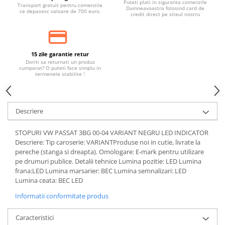
Puteti plati in siguranta comenzile
Transport gratuit pentru comenzile
Dumneavoastra folosind card de
ce depasesc valoare de 700 euro.
credit direct pe siteul nostru
15 zile garantie retur
Doriti sa returnati un produs
cumparat? O puteti face simplu in
termenele stabilite !
Descriere
STOPURI VW PASSAT 3BG 00-04 VARIANT NEGRU LED INDICATOR
Descriere: Tip caroserie: VARIANTProduse noi in cutie, livrate la
pereche (stanga si dreapta). Omologare: E-mark pentru utilizare
pe drumuri publice. Detalii tehnice Lumina pozitie: LED Lumina
frana:LED Lumina marsarier: BEC Lumina semnalizari: LED
Lumina ceata: BEC LED
Informatii conformitate produs
Caracteristici