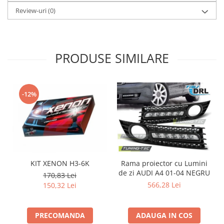
Review-uri
(0)
PRODUSE SIMILARE
-12%
KIT XENON H3-6K
Rama proiector cu Lumini
de zi AUDI A4 01-04 NEGRU
d
170,83 Lei
566,28 Lei
150,32 Lei
PRECOMANDA
ADAUGA IN COS