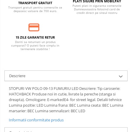
PLATI SIGURE PRIN MOBILPAY
TRANSPORT GRATUIT
Puteti plati in siguranta comenzile
Transport gratuit pentru comenzile ce
Dumneavoastra folosind card de
depasesc valoare de 700 euro.
credit direct pe siteul nostru
15 ZILE GARANTIE RETUR
Doriti sa returnati un produs
cumparat? O puteti face simplu in
termenele stabilite !
Descriere
STOPURI VW POLO 09-13 FUMURIU LED Descriere: Tip caroserie:
HATCHBACK Produse noi in cutie, livrate la pereche (stanga si
dreapta). Omologare: E-markedE4- for street legal. Detalii tehnice
Lumina pozitie: LED Lumina frana: BEC Lumina ceata: BEC Lumina
marsarier: BEC Lumina semnalizari: BEC LED
Informatii conformitate produs