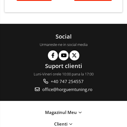
Social
Urmareste-ne in social media
Suport clienti
Luni-Vineri orele 10:00 pana la 17:00
+40 747 254557
office@horguemtuning.ro
Magazinul Meu
Clienti