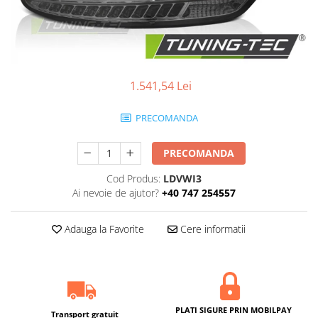
Statii radio CB
Suspensii auto
Bucsi poliuretan
Tuning aerodinamic
1.541,54 Lei
Accesorii bari auto
Adaos bara fata
PRECOMANDA
Adaos bara spate
Aripi auto
PRECOMANDA
Bara fata
Cod Produs:
LDVWI3
Ai nevoie de ajutor?
+40 747 254557
Bara spate
Body kituri
Adauga la Favorite
Cere informatii
Eleroane auto
Praguri tuning
Tuning evacuare
Accesorii tobe
PLATI SIGURE PRIN MOBILPAY
Transport gratuit