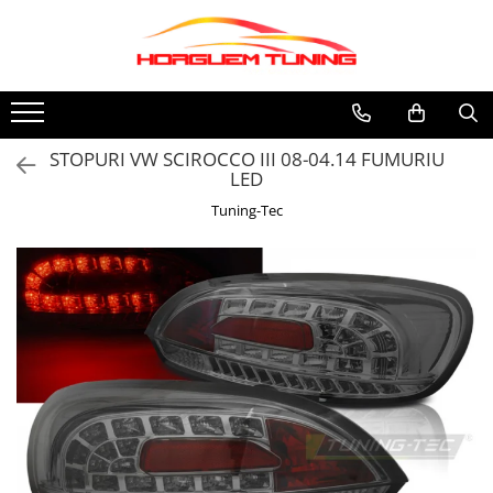
Toate Produsele
Informatii
Accesorii auto exterior
Cum Cumpar
Accesorii racing exterior
Politica Cookies
STOPURI VW SCIROCCO III 08-04.14 FUMURIU
Termeni si Conditii
LED
Capete toba
Tuning-Tec
Ornamente crom exterior
Accesorii electronice
Butoane, intrerupatoare
Camera video mansarier
Accesorii universale interior
Covorase auto
Grile auto
Grile sport
Statii Radio CB si accesorii