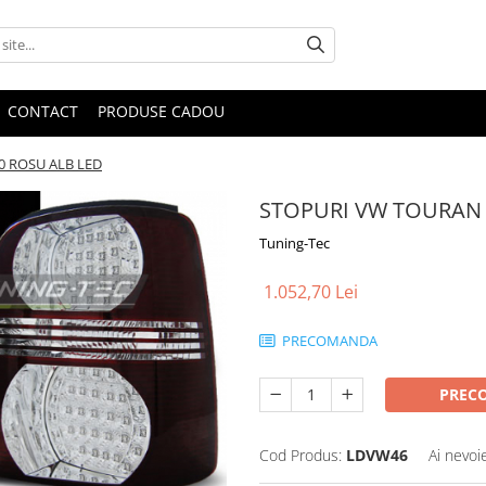
CONTACT
PRODUSE CADOU
0 ROSU ALB LED
STOPURI VW TOURAN 0
Tuning-Tec
1.052,70 Lei
PRECOMANDA
PREC
Cod Produs:
LDVW46
Ai nevoi