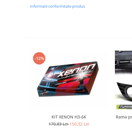
Banda termoizolata
Informatii conformitate produs
Capete toba
Tobe sport
Tuning iluminari
Becuri LED
Faruri
Iluminari autoutilitare
-12%
Kituri xenon
Lumini la numar
Proiectoare ceata
Semnalizari aripa
Semnalizari fata
Stopuri
KIT XENON H3-6K
Rama proi
Tuning motor
170,83 Lei
150,32 Lei
Furtun intercooler turbo