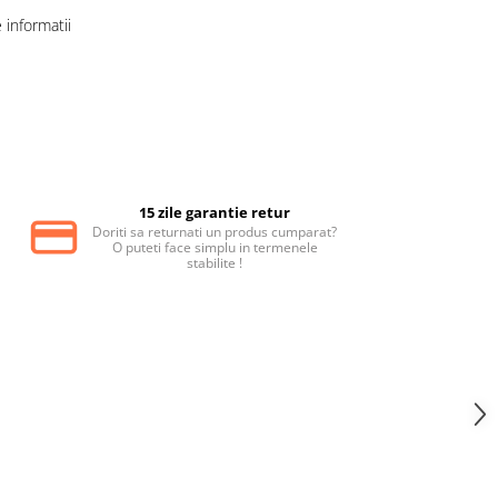
informatii
15 zile garantie retur
Doriti sa returnati un produs cumparat?
O puteti face simplu in termenele
stabilite !