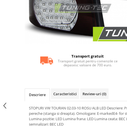
Statii radio CB
Suspensii auto
Bucsi poliuretan
Tuning aerodinamic
Accesorii bari auto
Adaos bara fata
Adaos bara spate
Transport gratuit
Aripi auto
Transport gratuit pentru comenzile ce
depasesc valoare de 700 euro.
Bara fata
Bara spate
Body kituri
Caracteristici
Review-uri
(0)
Descriere
Eleroane auto
Praguri tuning
STOPURI VW TOURAN 02.03-10 ROSU ALB LED Descriere: Produ
Tuning evacuare
pereche (stanga si dreapta). Omologare: E-markedE4- for str
Lumina pozitie: LED Lumina frana: LED Lumina ceata: BEC
Accesorii tobe
semnalizari: BEC LED