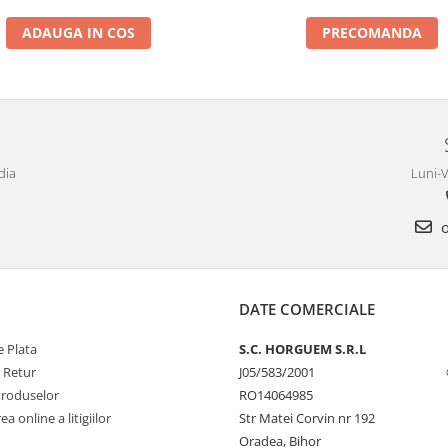
ADAUGA IN COS
PRECOMANDA
dia
Luni-V
o
DATE COMERCIALE
 Plata
S.C. HORGUEM S.R.L
e Retur
J05/583/2001
Produselor
RO14064985
a online a litigiilor
Str Matei Corvin nr 192
Oradea, Bihor