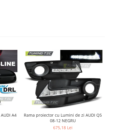
4
Rama proiector cu Lumini de zi AUDI Q5
Proiec
08-12 NEGRU
675,18 Lei