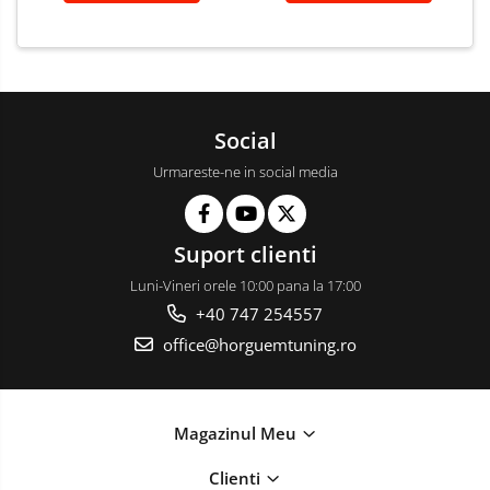
Social
Urmareste-ne in social media
Suport clienti
Luni-Vineri orele 10:00 pana la 17:00
+40 747 254557
office@horguemtuning.ro
Magazinul Meu
Clienti