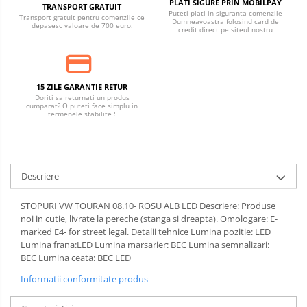
PLATI SIGURE PRIN MOBILPAY
TRANSPORT GRATUIT
Puteti plati in siguranta comenzile
Transport gratuit pentru comenzile ce
Dumneavoastra folosind card de
depasesc valoare de 700 euro.
credit direct pe siteul nostru
15 ZILE GARANTIE RETUR
Doriti sa returnati un produs
cumparat? O puteti face simplu in
termenele stabilite !
Descriere
STOPURI VW TOURAN 08.10- ROSU ALB LED Descriere: Produse
noi in cutie, livrate la pereche (stanga si dreapta). Omologare: E-
marked E4- for street legal. Detalii tehnice Lumina pozitie: LED
Lumina frana:LED Lumina marsarier: BEC Lumina semnalizari:
BEC Lumina ceata: BEC LED
Informatii conformitate produs