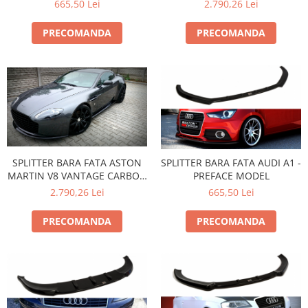
665,50 Lei
2.790,26 Lei
PRECOMANDA
PRECOMANDA
SPLITTER BARA FATA ASTON
SPLITTER BARA FATA AUDI A1 -
MARTIN V8 VANTAGE CARBON
PREFACE MODEL
FIBRE LOOK
2.790,26 Lei
665,50 Lei
PRECOMANDA
PRECOMANDA