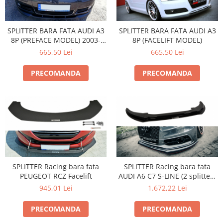
SPLITTER BARA FATA AUDI A3
SPLITTER BARA FATA AUDI A3
8P (PREFACE MODEL) 2003-
8P (FACELIFT MODEL)
2005
665,50 Lei
665,50 Lei
PRECOMANDA
PRECOMANDA
SPLITTER Racing bara fata
SPLITTER Racing bara fata
PEUGEOT RCZ Facelift
AUDI A6 C7 S-LINE (2 splitters
= 1 set)
945,01 Lei
1.672,22 Lei
PRECOMANDA
PRECOMANDA