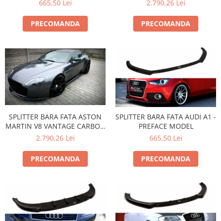
665,50 Lei
2.790,26 Lei
PRECOMANDA
PRECOMANDA
SPLITTER BARA FATA ASTON
SPLITTER BARA FATA AUDI A1 -
MARTIN V8 VANTAGE CARBON
PREFACE MODEL
FIBRE LOOK
2.790,26 Lei
665,50 Lei
PRECOMANDA
PRECOMANDA