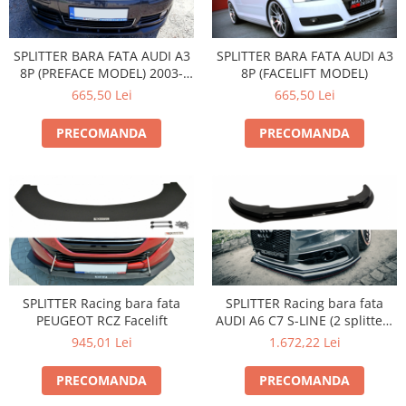
SPLITTER BARA FATA AUDI A3
SPLITTER BARA FATA AUDI A3
8P (PREFACE MODEL) 2003-
8P (FACELIFT MODEL)
2005
665,50 Lei
665,50 Lei
PRECOMANDA
PRECOMANDA
SPLITTER Racing bara fata
SPLITTER Racing bara fata
PEUGEOT RCZ Facelift
AUDI A6 C7 S-LINE (2 splitters
= 1 set)
945,01 Lei
1.672,22 Lei
PRECOMANDA
PRECOMANDA