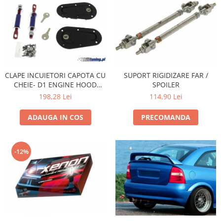
Banda termoizolata
Capete toba
Tobe sport
Tuning iluminari
Becuri LED
CLAPE INCUIETORI CAPOTA CU
SUPORT RIGIDIZARE FAR /
Faruri
CHEIE- D1 ENGINE HOOD
SPOILER
Iluminari autoutilitare
LOCK
198,28 Lei
114,90 Lei
Kituri xenon
ADAUGA IN COS
PRECOMANDA
Lumini la numar
Proiectoare ceata
-12%
Semnalizari aripa
Semnalizari fata
Stopuri
Tuning motor
Furtun intercooler turbo