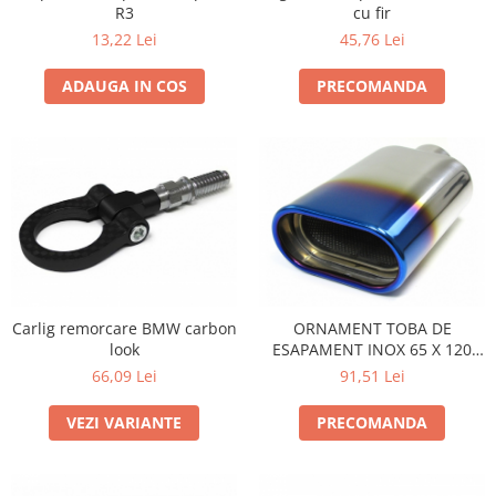
Statii radio CB
R3
cu fir
13,22 Lei
45,76 Lei
Suspensii auto
Bucsi poliuretan
ADAUGA IN COS
PRECOMANDA
Tuning aerodinamic
Accesorii bari auto
Adaos bara fata
Adaos bara spate
Aripi auto
Bara fata
Bara spate
Carlig remorcare BMW carbon
ORNAMENT TOBA DE
Body kituri
look
ESAPAMENT INOX 65 X 120
MM MODEL TITANIUM
Eleroane auto
66,09 Lei
91,51 Lei
Praguri tuning
VEZI VARIANTE
PRECOMANDA
Tuning evacuare
Accesorii tobe